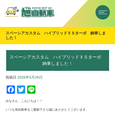
スペーシアカスタム ハイブリッドＸＳターボ 納車しま
した！
スペーシアカスタム ハイブリッドＸＳターボ
納車しました！
投稿日
2026年5月26日
F
T
Li
a
wi
n
みなさん、こんにちは！！
c
tt
e
いつも旭自動車をご愛顧下さり誠にありがとうございます。
e
er