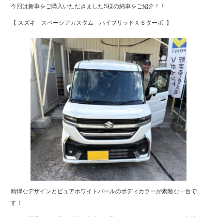
今回は新車をご購入いただきましたS様の納車をご紹介！！
b
【 スズキ スペーシアカスタム ハイブリッドＸＳターボ 】
o
o
k
精悍なデザインとピュアホワイトパールのボディカラーが素敵な一台で
す！