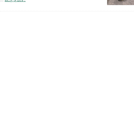
社名
旭自動車
事業内容
自動車整備修理全般
車検整備
一般整備
下取り・買取
代表者
大嶺旭仙（おおみね あきひさ）
所在地
〒903-0121
沖縄県中頭郡西原町字内間278-1
TEL
098-944-0355