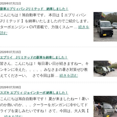
2026年07月21日
新車エブリィバン Jリミテッド 納車しました！
こんにちは！旭自動車です。 本日は【 エブリィバン
Jリミテッド 】を納車いたしましたのでご紹介します。
ターボエンジン＋CVT搭載で、力強くスムー ...
続きを
読む
2026年07月15日
エブリイ Jリミテッドの新車を納車しました！
皆さん、こんにちは！ 毎日暑い日が続きますねー。キ
ンキンに冷えた、、、、、みなさまの暑さ対策ぜひ教
えてくださーい。 さて今回は新 ...
続きを読む
2026年07月08日
スズキ エブリィ ジョインターボ 納車しました！
こんにちは旭自自動車です！ 夏が来ましたねー！暑い
のか熱いのか、、、クーラーをガンガンに冷やしてド
ライブを楽しみたいですね！ さて、今回は、大人気【
...
続きを読む